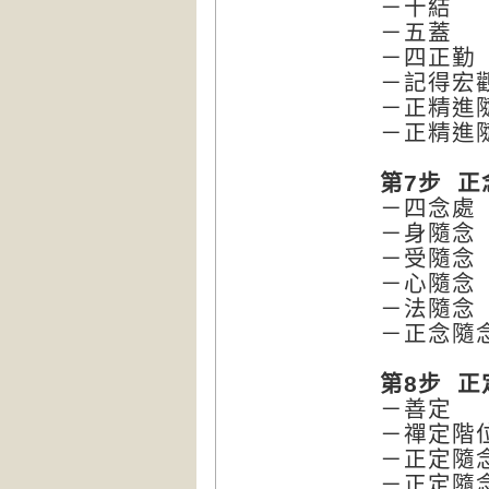
－十結
－五蓋
－四正勤
－記得宏
－正精進
－正精進
第7步 正
－四念處
－身隨念
－受隨念
－心隨念
－法隨念
－正念隨
第8步 正
－善定
－禪定階
－正定隨
－正定隨