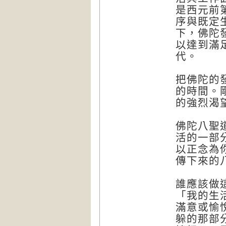
是西元前
序與既定
下，佛陀
以達到滿
代。
把佛陀的
的時間。
的強烈渴
佛陀八聖
活的一部
以正念為
傳下來的
誰應該做
「我的生
滿意或愉
躲的那部