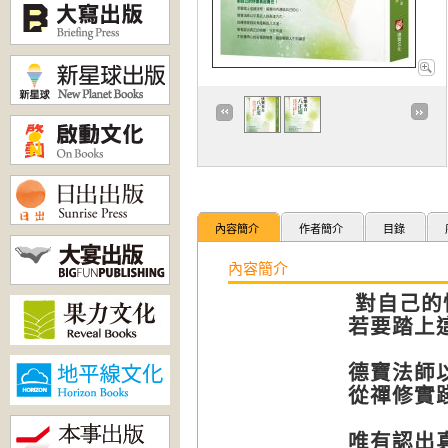
內容簡介
作者簡介
目錄
內容簡介
對自己的
若要踏上
德寶法師
從禪修實
唯有認出