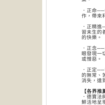
．正命─
作，帶來
．正精進
習未生的
的快樂。
．正念─
眼發現一
或憎惡。
．正定─
的無常、
消失，達
【各界推
．德寶法
鮮活地呈