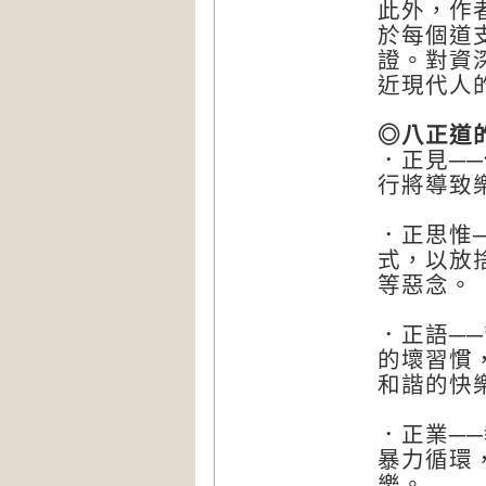
此外，作
於每個道
證。對資
近現代人
◎八正道
．正見─
行將導致
．正思惟
式，以放
等惡念。
．正語─
的壞習慣
和諧的快
．正業─
暴力循環
樂。