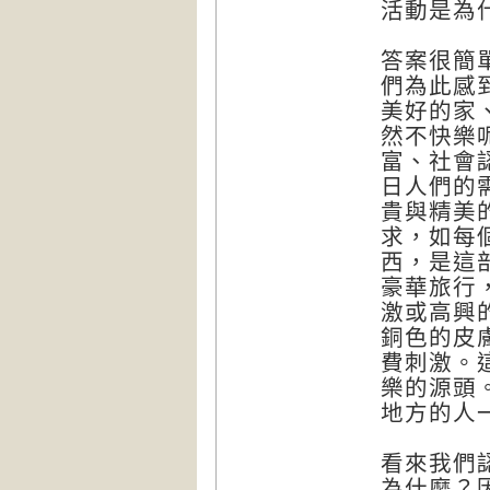
活動是為
答案很簡
們為此感
美好的家
然不快樂
富、社會
日人們的
貴與精美
求，如每
西，是這
豪華旅行
激或高興
銅色的皮
費刺激。
樂的源頭
地方的人
看來我們
為什麼？