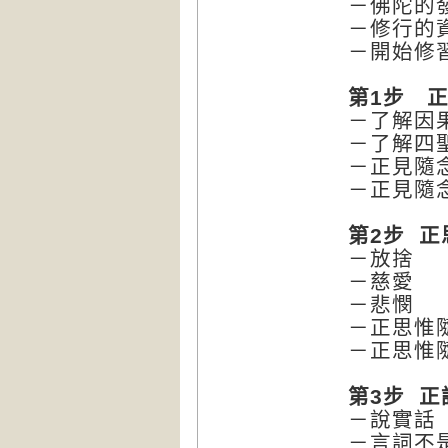
－佛陀的
－修行的
－開始修
第1步 
－了解因
－了解四
－正見隨
－正見隨
第2步 正
－放捨
－慈愛
－悲憫
－正思惟
－正思惟
第3步 正
－說實話
－言詞不