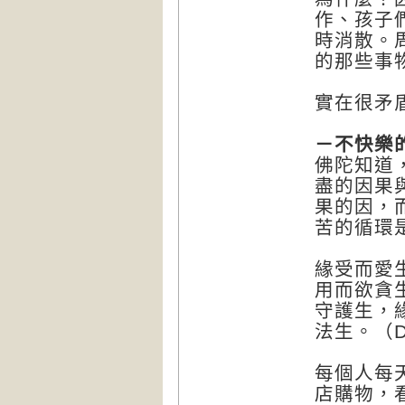
作、孩子
時消散。
的那些事
實在很矛
－不快樂
佛陀知道
盡的因果
果的因，
苦的循環
緣受而愛
用而欲貪
守護生，
法生。（D
每個人每
店購物，