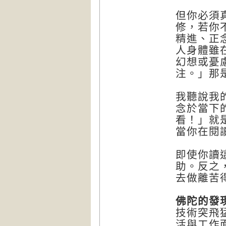
但你必須
修，若你
精進、正
人身體雖
幻想或憂
注。」那
我聽說我
念於當下
看！」就
當你在閱
即使你讀
助。反之
去做離苦
佛陀的發
技術突飛
活與工作