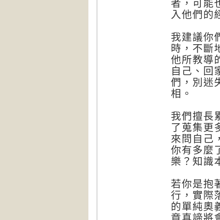
者，可能
入他們的
我建議你
時，不斷
他所教導
自己、回
們，別迷
相。
我們擅長
了蒐集更
來問自己
你有多麼
樂？知識
若你是抱
行，實際
的單純奧
竟真諦將