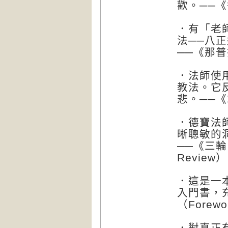
歡。──《
．有「老
法──八
──《那普
．法師使
教法。它
悲。──《求
．德寶法
晰聰敏的
──《三輪：佛
Review）
．這是一
入門書，
（Forewo
．對真正