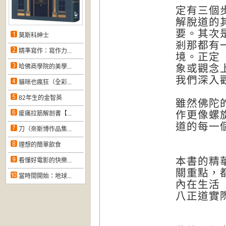
定有三個
解脫道的
要。其次
莫斯科紳士
剎那都有
精準寫作：寫作力...
境。正定
象或觀念
哈佛商學院的美學...
我們深入
貓咪也瘋狂（全彩...
82年生的金智英
雖然佛陀
作更像螺
痠痛拉筋解剖書【...
道的每一
刀（奈斯博作品集...
理想的簡單飲食
本書的精
看懂好電影的快樂...
關重點，
當時間開始：地球...
內在生活
八正道實