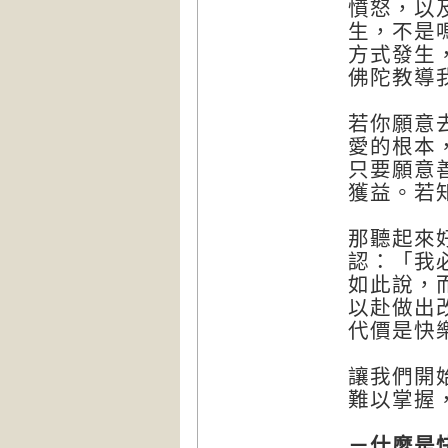
憤怒，以
生，不是
方式發生
佛陀教導
若你願意
愛的根本
只要願意
獲益。若
那聽起來
認：「我
如此說，
以赴做出
代價是快
讓我們開
難以掌握
－什麼是