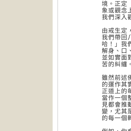
境。正定
象或觀念
我們深入
由戒生定
我們帶回
哈！」我
解身、口
並如實面
苦的糾纏
雖然前述
的運作其
正道上的
當作一個
見都會推
變，尤其
的每一個