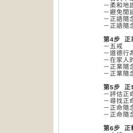
－柔和地
－避免閒
－正語隨
－正語隨
第4步 正
－五戒
－道德行
－在家人
－正業隨
－正業隨
第5步 正
－評估正
－尋找正
－正命隨
－正命隨
第6步 正