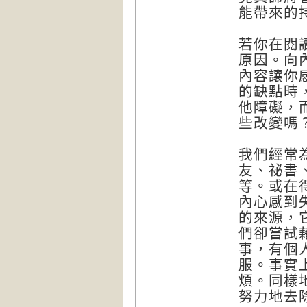
能帶來的
若你在閱
原因。向
內容讓你
的缺點時
他障礙，
些改變嗎
我們經常
友、祕書
等。或在
內心感到
的來源，
們卻嘗試
事，有個
服。事實
煩。同樣
努力地去