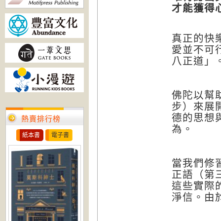
才能獲得
真正的快
愛並不可
八正道」
佛陀以幫
步）來展
德的思想
熱賣排行榜
為。
紙本書
電子書
當我們修
正語（第
這些實際
淨信。由