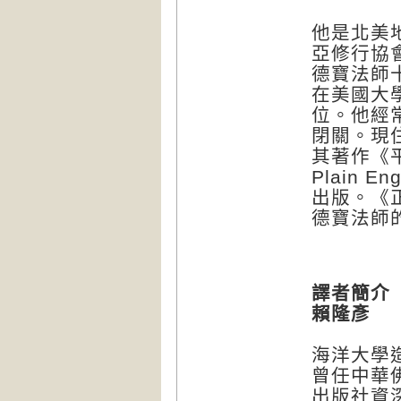
他是北美
亞修行協會（
德寶法師
在美國大學（
位。他經
閉關。現
其著作《平
Plain
出版。《正念
德寶法師
譯者簡介
賴隆彥
海洋大學
曾任中華
出版社資