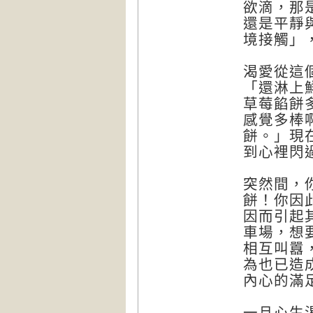
欲滴，那
還是平靜
境接觸」
渴愛從這
「還淋上
草莓餡餅
感覺多棒
餅。」現
到心裡閃
突然間，
餅！你因
因而引起
車場，想
相互叫囂
為也已造
內心的滿
一旦心生