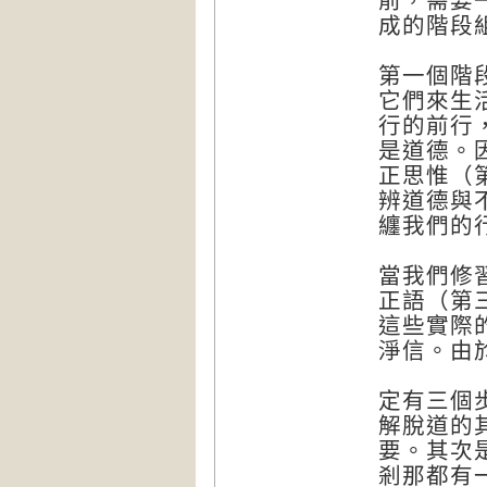
前，需要
成的階段
第一個階
它們來生
行的前行
是道德。
正思惟（
辨道德與
纏我們的
當我們修
正語（第
這些實際
淨信。由
定有三個
解脫道的
要。其次
剎那都有