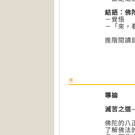
結語：佛
－覺悟
－「來，
進階閱讀
序
導論
滅苦之道
佛陀的八
了解佛法