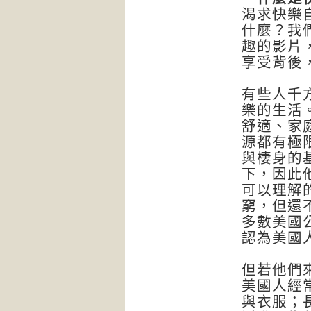
渴求快樂
什麼？我
趣的影片
享受背後
有些人千
樂的生活
舒適、家
源都有極
與棲身的
下，因此
可以理解
窮，但還
多數美國
認為美國
但若他們
美國人經
與衣服；