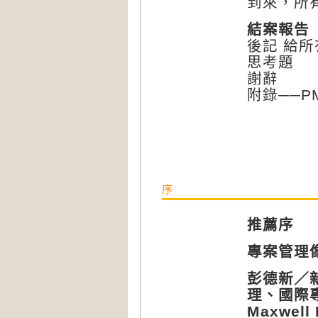
到來，所
結案報告
後記 給
思考題
謝辭
附錄──P
序
推薦序
專案管理
彭德新／
理、國際
Maxwell 