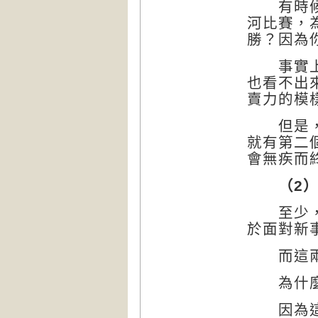
有時候，
河比賽，
勝？因為
事實上，
也看不出
賣力的模
但是，很
就有第二
會無疾而
（2
至少，我
於面對新
而這兩種
為什麼面
因為這個