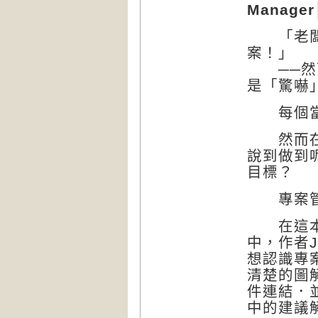
Manager
「老闆，
案！」
──然而
是「驚嚇
每個當專
然而在真
說到做到
目標？
專案管理
在這本《
中，作者
想認識專
清楚的圖
件連結．
中的建議