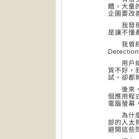
體，大量
企圖要改
我發現有
是讓不懂
我曾經負
Detect
用戶總是
質不好，
試，卻都
後來，我
個應用程
電腦螢幕
為什麼公
部的人太
避開這些