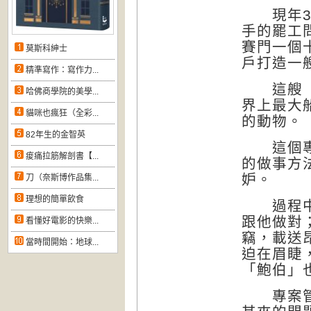
現年38
手的罷工
賽門一個
莫斯科紳士
戶打造一
精準寫作：寫作力...
這艘『諾
哈佛商學院的美學...
界上最大
貓咪也瘋狂（全彩...
的動物。
82年生的金智英
這個專案
痠痛拉筋解剖書【...
的做事方
妒。
刀（奈斯博作品集...
理想的簡單飲食
過程中，
跟他做對
看懂好電影的快樂...
竊，載送
當時間開始：地球...
迫在眉睫
「鮑伯」
專案管理