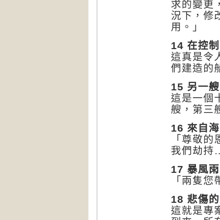
求的變更
況下，修
用。」
14 在控制之
這真是令
們建造的
15 另一
這是一個
艘，第三
16 來自
「尊敬的
我們劫持
17 暴風
「兩隻您
18 悲傷
這就是專