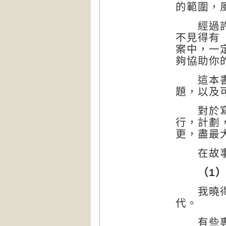
的範圍，
經過許多
不見得有
案中，一
夠協助你
這本書以
題，以及
對於寫這
行，計劃
更，盡最
在故事的
（1
我曉得這
代。
有些專案