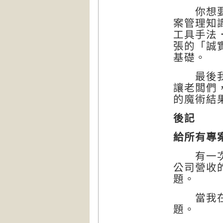
你想要翻
案管理知
工具手法
張的「誠
基礎。
最後我也
讓老闆們
的魔術結
後記
給所有專
有一次，
公司營收
題。
當我在擔
題。