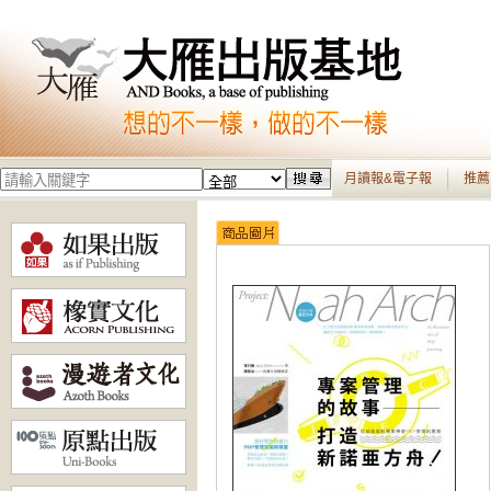
月讀報&電子報
推薦