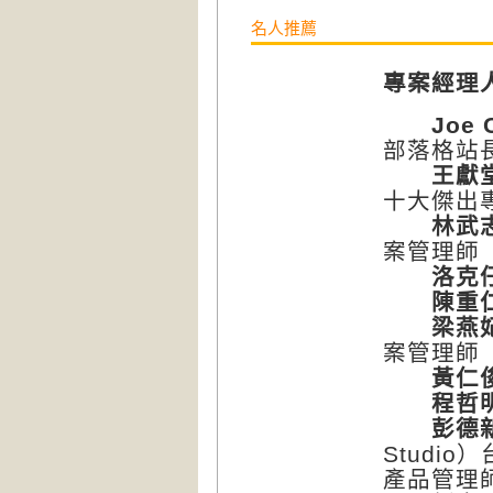
名人推薦
專案經理
Joe 
部落格站
王獻
十大傑出
林武
案管理師
洛克
陳重
梁燕
案管理師
黃仁
程哲
彭德
Studi
產品管理