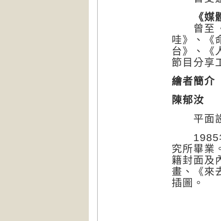
《媒
曾至《騰
哇》、《
台》、《
節目分享
繪者簡介
陳郁汝
平面設
1985
究所畢業
籍封面及
畫、《來
插圖。