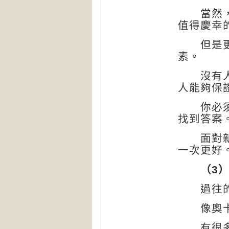
當然，如
值得慶幸
但是更多
素。
沒有人可
人能夠保
你必須一
找到答案
面對新的
一次更好
（3
過往的經
像奧卡
有很多企