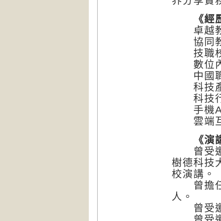
界分享實
《經
卓越教學
協同教
技職校院
數位內
中國職
科技產
科技行
手機Ap
雲端互動S
《演
曾受邀至
樹德科技
校演講。
曾擔任中
人。
曾受邀至
曾受邀至