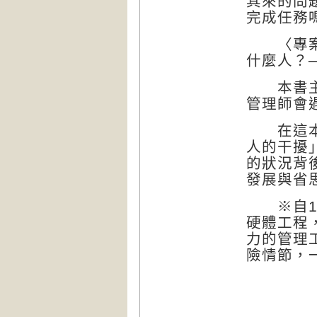
其來的問
完成任務
〈專案該
什麼人？
本書主角
管理師會
在這本書
人的干擾
的狀況背
發展與省
※自19
硬體工程
力的管理
險情節，