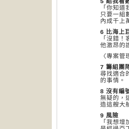
5 給我看
「你知道
只要一組
內成千上
6 比海
「沒錯！
他激昂的
〈專案管理T
7 籌組團
尋找適合
的事情。
8 沒有編
無疑的，
造這艘大
9 風險
「我想增
是經過亞