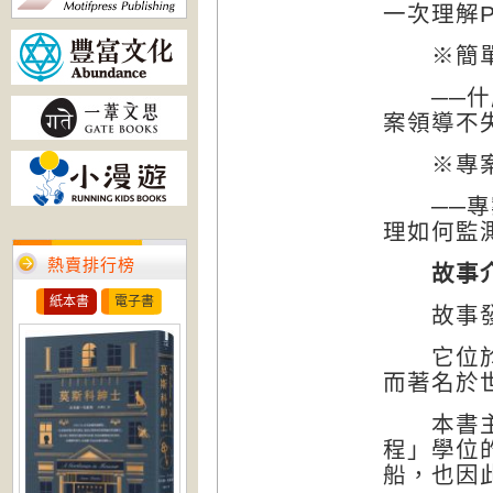
一次理解
※簡單必
──什麼
案領導不
※專案經
──專案
理如何監
熱賣排行榜
故事
紙本書
電子書
故事發生
它位於英
而著名於
本書主角
程」學位
船，也因