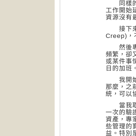
同樣的問
工作開始
資源沒有
接下來，
Creep)，
然後專案
頻繁，卻
或某件事
日的加班
我開始反
那麼，之
統，可以
當我取得
一次的驗
資產，專
些管理的
益。特別