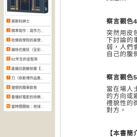
察言觀色
莫斯科紳士
精準寫作：寫作力...
突然用皮
下討論的
哈佛商學院的美學...
弱，人們
貓咪也瘋狂（全彩...
自己的腹
82年生的金智英
痠痛拉筋解剖書【...
察言觀色
刀（奈斯博作品集...
當在場人
理想的簡單飲食
的方向或
看懂好電影的快樂...
禮貌性的
當時間開始：地球...
對方。
【本書簡