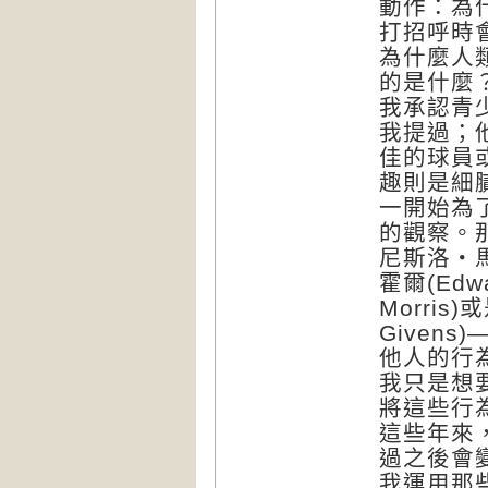
動作：為
打招呼時
為什麼人
的是什麼
我承認青
我提過；
佳的球員
趣則是細
一開始為
的觀察。那時
尼斯洛‧馬林
霍爾(Edw
Morris
Given
他人的行
我只是想
將這些行
這些年來
過之後會
我運用那