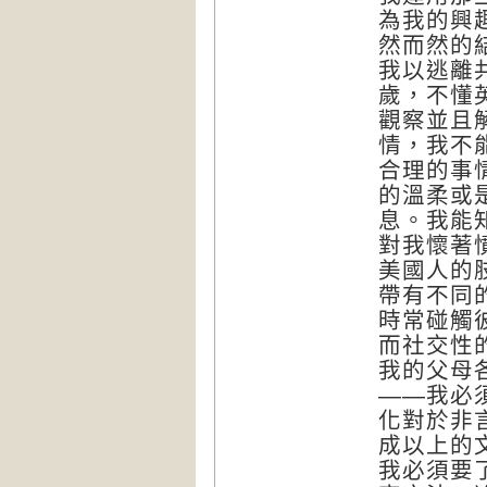
為我的興
然而然的
我以逃離
歲，不懂
觀察並且
情，我不
合理的事
的溫柔或
息。我能
對我懷著
美國人的
帶有不同
時常碰觸
而社交性
我的父母
——我必
化對於非
成以上的
我必須要