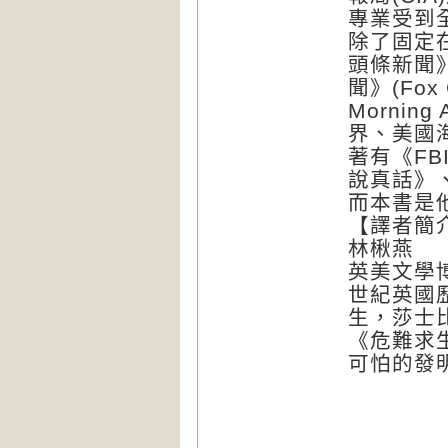
專業受到
除了固定在
頭條新聞》(
聞》(Fox
Mornin
界、美國
著有《FB
說真話》
而本書是
【譯者簡
林楸燕
英美文學
世紀英國
生，莎士
《危難求
可怕的發