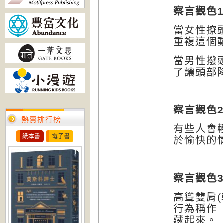
察言觀色
當女性撩
重複這個
當男性撥
了讓頭部
察言觀色
熱賣排行榜
有些人會
紙本書
電子書
於愉快的
察言觀色
高聳雙肩
(
行為稱作
藏起來。