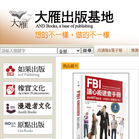
月讀報&電子報
推薦