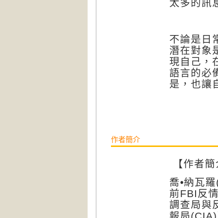
太多的訊
不論是日
潛在對象
現自己，
語言的必
是，也讓
作者簡介
【作者簡
喬•納瓦羅(J
前FBI
調查局與
報局(CI