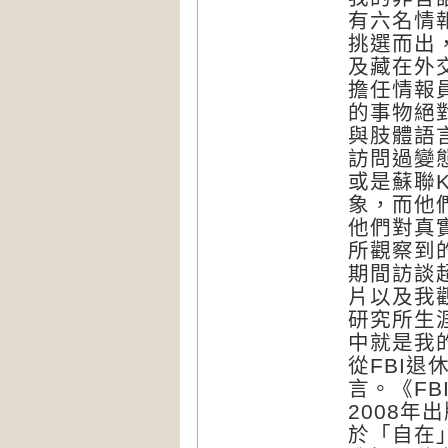
有六名情
挑選而出
及藏在外
擔任情報
的事物絕
與肢體語
訪問過變
或是蘇聯
象，而他
他們對真
所觀察到
期間訪談
片以及我
研究所生
中就是我
從FBI
言。《F
2008
於「自在