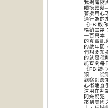
我揭露隨
觸摸頭髮
著援用心
通行為的
《FBI
暢銷書籍
一百萬本
的真實訊
的數年間
們想要知
的就是種
能查閱每
《FBI
類——從
觀察到最
心術速查
運用在判
問嫌疑犯
來到美國
上、玩遊