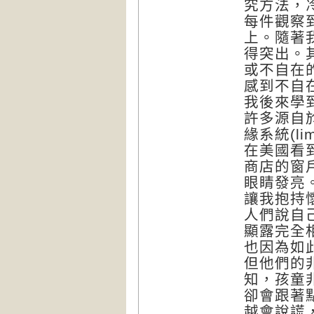
究方法，
每件觀察
上。隨著
得突出。
或不自在
感到不自
我後來學
許多源自
緣系統(li
在美國看
商店的窗
眼睛發亮
讓我抱持
人們說自
顯露完全
也因為如
但他們的
知，孩童
卻會跟著
越會說謊