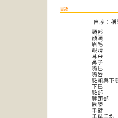
目錄
自序：稱
頭部
額頭
眉毛
眼睛
耳朵
鼻子
嘴巴
嘴唇
臉頰與下
下巴
臉部
脖頸部
肩膀
手臂
手與手指