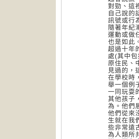
對勁、這
自己說的
訊號或行
隨著年紀
運動或做
也是如此
超過十年
處(其中
原住民、
見過的，
在學校時
舉一個例
一同玩耍
其他孩子
為。他們
他們從來
生就在我
些非常遠
為人類所