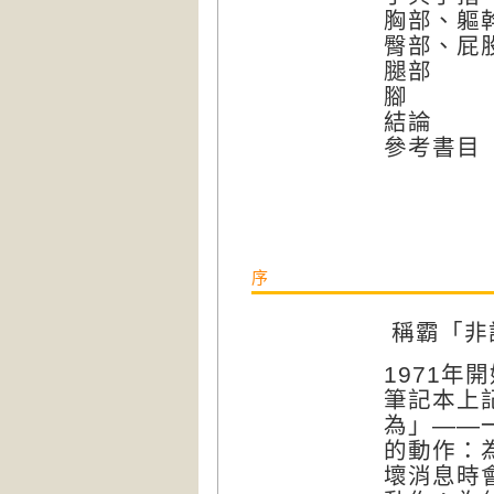
胸部、軀
臀部、屁
腿部
腳
結論
參考書目
序
稱霸「非
1971
筆記本上
為」——
的動作：
壞消息時