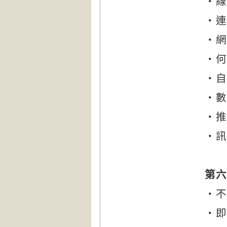
‧線
‧連
‧網
‧何
‧自
‧數
‧推
‧訊
第六
‧不
‧即