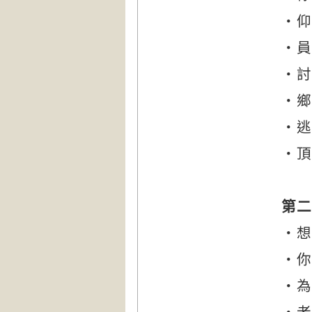
‧仰
‧員
‧討
‧鄉
‧逃
‧頂
第二
‧想
‧你
‧為