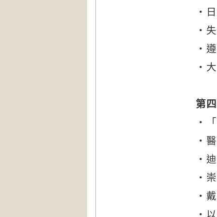
‧日
‧失
‧遵
‧大
第四
‧「
‧醫
‧迪
‧崇
‧戴
‧以