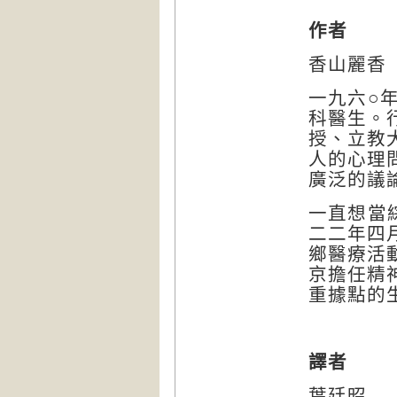
作者
香山麗香
一九六○
科醫生。
授、立教
人的心理
廣泛的議
一直想當
二二年四
鄉醫療活
京擔任精
重據點的
譯者
葉廷昭