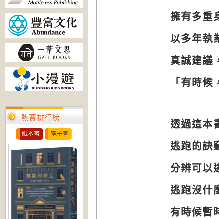
擁有多重
以多年執
真誠建議
「有時候
熱賣排行榜
透過這本
紙本書
電子書
逃跑的訣
分辨可以
逃跑沒什
有時候暫