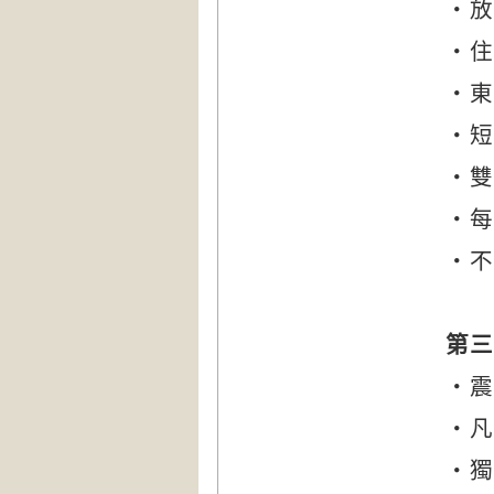
‧放
‧住
‧東
‧短
‧雙
‧每
‧不
第三
‧震
‧凡
‧獨