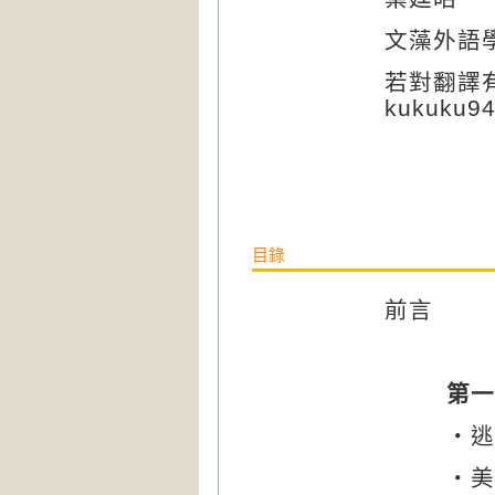
文藻外語
若對翻譯
kukuku9
目錄
前言
第一
‧逃
‧美