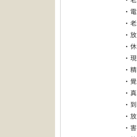
‧老
‧電
‧老
‧放
‧休
‧現
‧精
‧覺
‧真
‧到
‧放
‧害