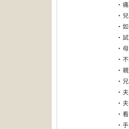
‧痛
‧兒
‧如
‧試
‧母
‧不
‧親
‧兄
‧夫
‧夫
‧看
‧手