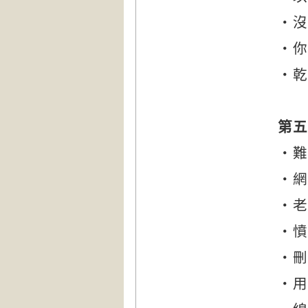
‧沒
‧你
‧乾
第五
‧難
‧網
‧老
‧憤
‧刪
‧用