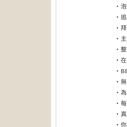
‧泡
‧追
‧拜
‧主
‧整
‧在
‧
B
‧無
‧為
‧每
‧真
‧你