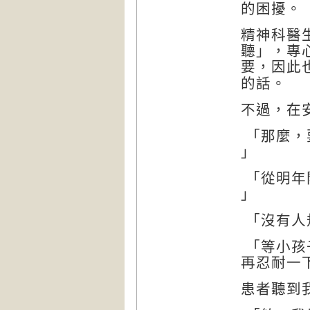
的困擾。
精神科醫
聽」，專
要，因此
的話。
不過，在
「那麼，
」
「從明年
」
「沒有人
「等小孩
再忍耐一
患者聽到