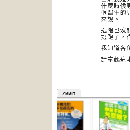
什麼時候
個醫生的
來說。
逃跑也沒
逃跑了，
我知道各
請拿起這
相關書目