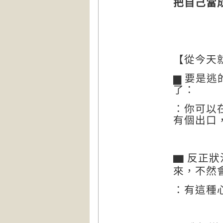
把自己當
【從今天
▆
要是逃
了：
：你可以
有個出口
▆
反正狀
來，不然
：有這種