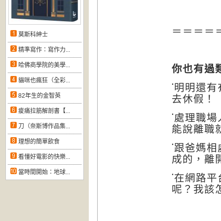
＝＝＝＝
莫斯科紳士
精準寫作：寫作力...
哈佛商學院的美學...
你也有過
貓咪也瘋狂（全彩...
˙明明還
去休假！
82年生的金智英
痠痛拉筋解剖書【...
˙處理職
能說離職
刀（奈斯博作品集...
理想的簡單飲食
˙跟爸媽
成的，離
看懂好電影的快樂...
當時間開始：地球...
˙在網路
呢？我該