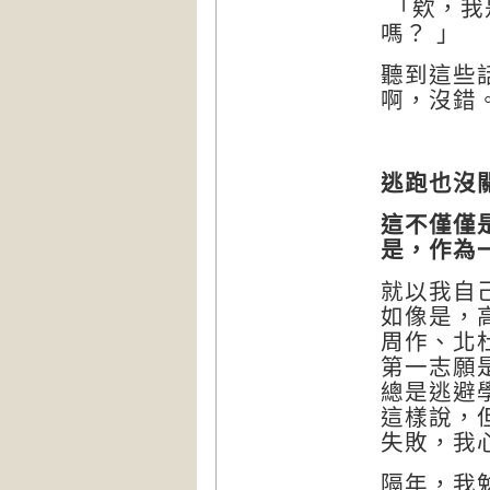
「欸，我
嗎？ 」
聽到這些
啊，沒錯
逃跑也沒
這不僅僅
是，作為
就以我自
如像是，
周作、北
第一志願
總是逃避
這樣說，
失敗，我
隔年，我