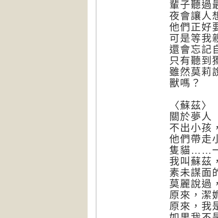
輩子聽過
夜會讓人
他們正好
可是等我
還會忘記
只有聽到
雖然莫莉
獸嗎？
〈蘇茲〉
關於夢人
不出小孩
他們帶走
隻貓……
我叫蘇茲
素未謀面
莫麗說過
原來，潔
原來，我
如果我不