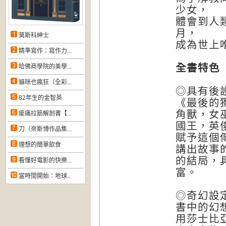
少女，
體會到人
月，
莫斯科紳士
成為世上
精準寫作：寫作力...
全書特色
哈佛商學院的美學...
貓咪也瘋狂（全彩...
◎具有後
82年生的金智英
《最後的
角獸，女
痠痛拉筋解剖書【...
國王，英
刀（奈斯博作品集...
賦予這個
理想的簡單飲食
講出故事
的結局，
看懂好電影的快樂...
富。
當時間開始：地球...
◎奇幻設
書中的幻
用莎士比