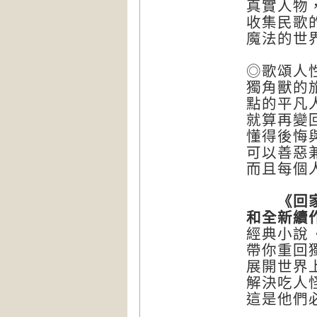
真實人物，
收集民歌的
魔法的世
◎歌頌人
獨角獸的
點的平凡
就算再變
懂得後悔
可以善惡
而且每個
《回家之
和全新續
經典小說
帶你重回
展開世界
解決吃人
這是他們