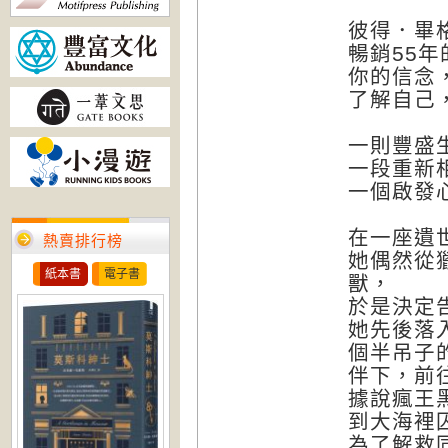
彼得．畢
暢銷55
你的信念
了解自己
一則豐盛
一段重新
一個啟發
在一座遺
熱賣排行榜
她偶然從
紙本書
電子書
獸，
於是決定
她先後落
個半吊子
伴下，前
據說瘋王
到大海裡
為了解救