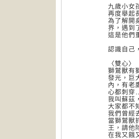
九歲小女
再度舉起
為了解開
界，遇到
這是他們
認識自己
〈雙心〉
獅鷲獸有
發光，巨
內，有老
心都刺穿
我叫蘇茲
大家都不
我們曾經
當獅鷲獸
王，請他
在我又餓