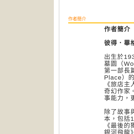
作者簡介
作者簡介
彼得．畢格（
出生於1
墓園（Wo
第一部長篇小
Plac
《旅店主
奇幻作家
事能力，
除了故事
本，包括1
《最後的
銀河飛龍》（S