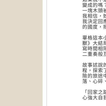
變成的嗎
一塊木頭
我相信，
我決定回
的國度，
畢格這本
獸》大結
寫時間相
二重奏般
故事述說
程，探索
險的旅途
落、心碎
「回家之
心強大自