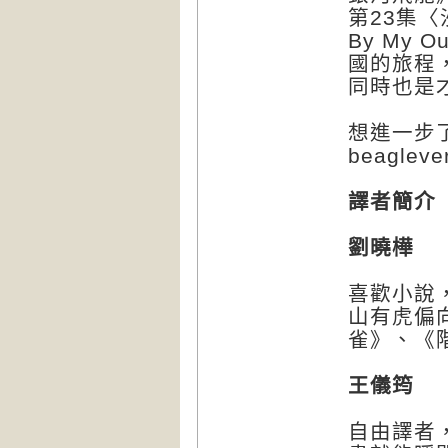
第23集〈
By My 
國的旅程
同時也是
想進一步
beagleve
譯者簡介
劉曉樺
喜歡小說
山有虎偏
雀》、《
王儀筠
自由譯者