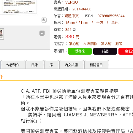
書系：
VERSO
出版日期：
2014-04-08
語言：
繁體中文
ISBN：
9789865956844
規格：
15 cm * 21 cm / 平裝 / 黑色
頁數：
352
頁
330
定價：
元
關鍵字：
讀心術
人際關係
識人術
測謊
哪裡買：
博客來
誠品
金石
作者簡介
目錄
序
內文試閱
相關書目
介
CIA, ATF, FBI 頂尖情治單位測謊專家親自指導
「她在本書中也透露了海關人員用來發現百分之百有
術。
但我不能告訴你是哪個技術，因為我們不想洩漏機密
──詹姆斯．紐貝瑞（JAMES J. NEWBERRY，
相行家」）
美國頂尖測謊專家，美國菸酒槍械及爆裂物管理局（A