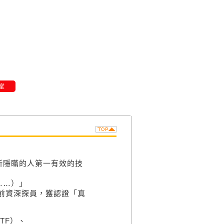
堂
所隱瞞的人第一有效的技
……）」
ATF前資深探員，獲認證「真
TF）、