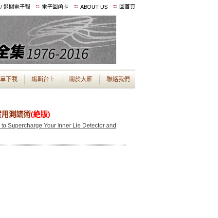
 / 退閱電子報
電子回函卡
ABOUT US
回首頁
單下載
編輯台上
關於大雁
聯絡我們
實用測謊術
(絶版)
to Supercharge Your Inner Lie Detector and