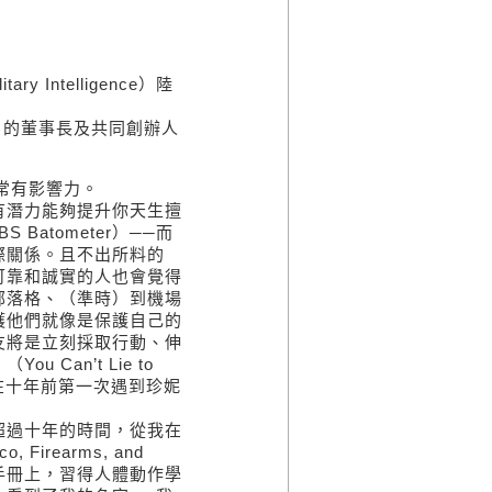
）
y Intelligence）陸
, Inc.）的董事長及共同創辦人
非常有影響力。
有潛力能夠提升你天生擅
atometer）──而
際關係。且不出所料的
可靠和誠實的人也會覺得
部落格、（準時）到機場
護他們就像是保護自己的
友將是立刻採取行動、伸
Can’t Lie to
在十年前第一次遇到珍妮
超過十年的時間，從我在
 Firearms, and
整的手冊上，習得人體動作學