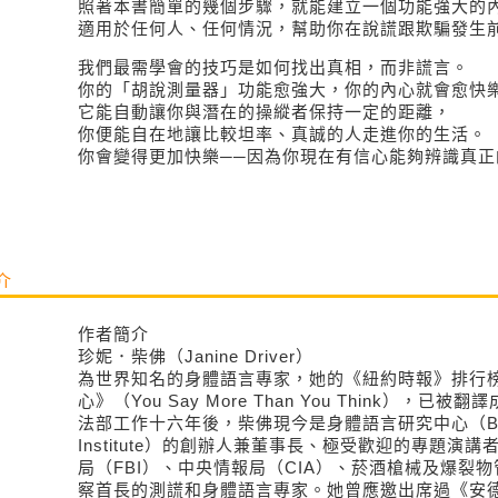
照著本書簡單的幾個步驟，就能建立一個功能強大的
適用於任何人、任何情況，幫助你在說謊跟欺騙發生
我們最需學會的技巧是如何找出真相，而非謊言。
你的「胡說測量器」功能愈強大，你的內心就會愈快
它能自動讓你與潛在的操縱者保持一定的距離，
你便能自在地讓比較坦率、真誠的人走進你的生活。
你會變得更加快樂──因為你現在有信心能夠辨識真正
介
作者簡介
珍妮．柴佛（Janine Driver）
為世界知名的身體語言專家，她的《紐約時報》排行
心》（You Say More Than You Think），
法部工作十六年後，柴佛現今是身體語言研究中心（Body 
Institute）的創辦人兼董事長、極受歡迎的專題演
局（FBI）、中央情報局（CIA）、菸酒槍械及爆裂物
察首長的測謊和身體語言專家。她曾應邀出席過《安德森》