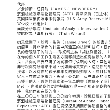
代序
／詹姆斯．紐貝瑞（JAMES J. NEWBERRY）
菸酒槍械及爆裂物管理局（ATF）資深探員（已退休
美國陸軍後備及軍事情報局（U.S. Army Reserve-Militar
軍少校（已退休）
面談分析學院（Institute of Analytic Interview
被認證為「真相行家」（Truth Wizard）
她又做到了。珍妮．柴佛（Janine Driver）的新書
她簡單、循序漸進的計畫中所涵蓋的技術和技巧，很
長的發現騙子的能力──珍妮稱之為「胡說測量器」（BS B
在你的個人和工作生活各方面都創造出值得信賴的人
是，當你的世界充滿了誠實和值得信賴的人時，其他
非得跟你有所聯結不可，例如向你買東西、造訪你的
接你，以及待你的孩子和年長的雙親如家人，並且保
家人。在你深陷壓力、焦慮、憂傷時，這些真正的朋
出援手的人。珍妮的這本獨一無二的書《你騙不了我》（You 
Me），也激勵我們要趕快採取行動──而那正是我約
時，我們倆都在做的事。
在二〇〇三年晚期到二〇〇四年初期，珍妮已經花了
菸酒槍械及爆裂物管理局（Bureau of Alcohol, Tobacco,
Explosives，ATF）擔任資深探員期間所協助彙