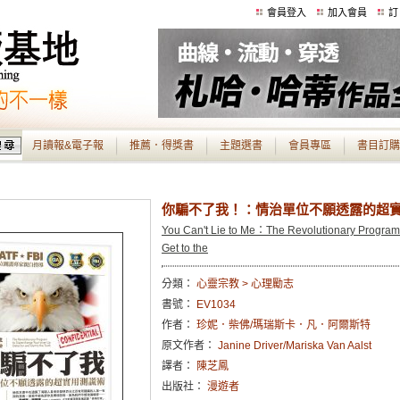
會員登入
加入會員
訂
月讀報&電子報
推薦．得獎書
主題選書
會員專區
書目訂購
你騙不了我！：情治單位不願透露的超
You Can't Lie to Me：The Revolutionary Program 
Get to the
分類：
心靈宗教 > 心理勵志
書號：
EV1034
作者：
珍妮．柴佛/瑪瑞斯卡．凡．阿爾斯特
原文作者：
Janine Driver/Mariska Van Aalst
譯者：
陳芝鳳
出版社：
漫遊者