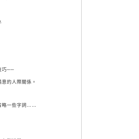
子
巧──
滿意的人際關係。
省略一些字詞……
！