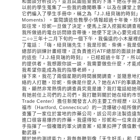
和面談分析技巧，並且試圖追查我的下落。她在手冊上
以前的學生蒐集了一些我的趣聞軼事，以及在課堂上
它們編入了學生手冊中，稱之為「J.J.紐貝瑞的時刻」（J. 
Moments）。當閱讀這些教學小情報超過十年後，
如往常，珍妮一旦做了決定，便馬上深入挖掘和調查
我所做過的電台訪問錄音帶後，她便下定決心要完成目
二○○三年十二月下旬的一個下午，我偏遠的小木屋裡
了電話：「嗨，紐貝瑞先生！我是珍妮．柴佛。我是個
總部的訓練計畫經理，正負責進行ATF總部的面談計
的這些『J.J.紐貝瑞的時刻』，已經超過十年了，所
的提供者。我想跟你談一談，我需要做些什麼，才能成為
我希望你能成為我的指導老師。」
接下來，我花了兩個星期的時間展開調查，並隨意地打
絡的人打聽，珍妮．柴佛是什麼人？她在ATF的事蹟
我，顯然非常熱情的調查員究竟是誰？我打電話給她
有她前任上司們的上司們。我打聽到關於她在紐約市世界
Trade Center）擔任新聞發言人的主要工作經歷
福市（Hartford, Connecticut）的一流爆破小
查獲了一家位於當地的炸藥公司，該公司非法製造違禁
進口很容易爆炸的炸藥。我還得知，珍妮和一位來自
手指揮了一個複雜的軍火調查案，結果扣押了價值數
動武器。
關於她的測謊能力，我每每聽到像「天生好手」和「