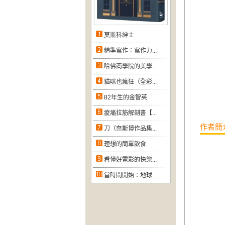
莫斯科紳士
精準寫作：寫作力...
哈佛商學院的美學...
貓咪也瘋狂（全彩...
82年生的金智英
痠痛拉筋解剖書【...
作者簡
刀（奈斯博作品集...
理想的簡單飲食
看懂好電影的快樂...
當時間開始：地球...