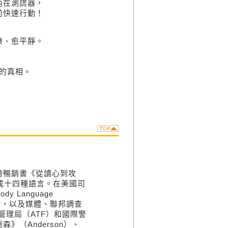
內在測謊器，
前快速行動！
樂、愈平靜。
的真相。
榜暢銷書《從讀心到攻
已被翻譯成十四種語言。在美國司
Language
講者，以及媒體、聯邦調查
管理局（ATF）和國際警
（Anderson）、