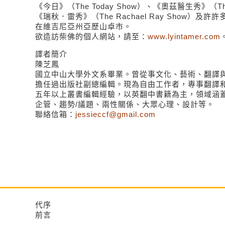
《今日》（The Today Show）、《奧茲醫生秀》（The 
《瑞秋．雷秀》（The Rachael Ray Show）
在維吉尼亞州亞歷山卓市。
欲造訪柴佛的個人網站，請至：
www.lyintamer.com
譯者簡介
陳芝鳳
國立中山大學外文系畢業。曾從事文化、藝術、翻譯
擔任過出版社副總編輯。現為自由工作者，專事翻譯
五年以上叢書編輯經驗，以英翻中書籍為主，領域涵蓋
企管、趨勢/議題、兩性關係、大眾心理、設計等。
聯絡信箱：
jessieccf@gmail.com
代序
前言