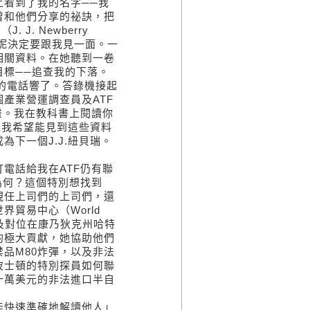
看到了我的名字──我
曾和他們分享的祕訣，把
J. Newberry
珍妮決定要跟我見一面。一
相關資料。在她聽到一卷
標──追查我的下落。
的電話響了。答錄機接起
產業營運調查員及ATF
畫。我在教科書上閱讀你
以我希望能見到這些資料
下一個J.J.紐貝瑞。
電話給我在ATF仍有聯
為何？這個特別想找到
現任上司們的上司們，還
貿易中心（World
，以及對位在康乃狄克州哈特
組所做的極大貢獻，她協助他們
品M80炸彈，以及非法
波士頓的特別探員如何聯
十萬美元的非法進口半自
能快速準確地解讀他人」