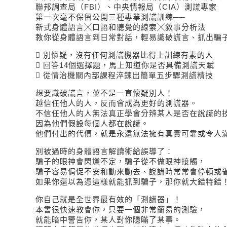
聯邦調查局（FBI）、中央情報局（CIA）測謊專家
第一次毫不保留公開三種專業測謊訓練──
新式身體語言╳口語和聽覺的線索╳敘事分析法
教你從身體語言到日常對話，輕易識破謊言、抓出騙
 別懷疑，沒有任何測謊機器比得上訓練有素的人
 回答14個選擇題，馬上知道你是否具備測謊天賦
 從情治機關內部課程淬鍊出簡單五步驟測謊精技
想要識破謊言，並不是一直懷疑別人！
越信任他人的人，反而會成為更好的測謊器。
不信任他人的人無法真正學會分辨某人是否在說謊的技
因為他們假設每個人都在說謊。
他們付出的代價，就是永遠無法擁有真實可靠或令人
別被過時的身體語言解讀術給誤導了：
騙子的眼神會閃爍不定，騙子從不做眼神接觸，
騙子容易侷促不安和動來動去、說謊時常常會停頓或
如果你還以為憑這樣就能抓到騙子，那你就大錯特錯
你自己就是全世界最有效的「測謊器」！
本書很快速教會你，只要一個非常簡易的測驗，
就能暗中警告你，某人對你隱瞞了某事。